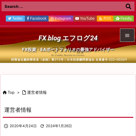

Twitter
Facebook
Instagram
YouTube
Feedly
RSS

FX blog エフログ24

FX投資・EAポートフォリオの最強アドバイザー
メニュ

前へ

次へ

Top
>

運営者情報

検索
運営者情報

2020年4月24日

2024年1月26日