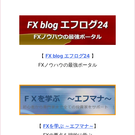
【
FX blog エフログ24
】
FXノウハウの最強ポータル
【
FXを学ぶ ～エフマナ～
】
FXの要点を端的に学ぶ