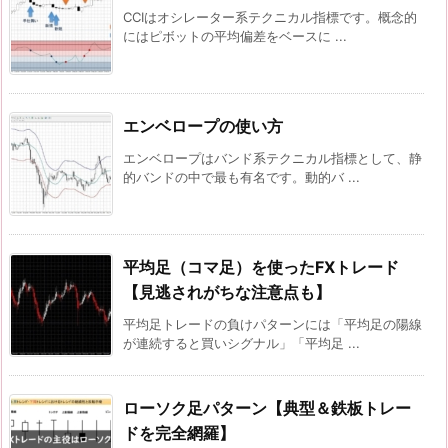
CCIはオシレーター系テクニカル指標です。概念的
にはピボットの平均偏差をベースに ...
エンベロープの使い方
エンベロープはバンド系テクニカル指標として、静
的バンドの中で最も有名です。動的バ ...
平均足（コマ足）を使ったFXトレード
【見逃されがちな注意点も】
平均足トレードの負けパターンには「平均足の陽線
が連続すると買いシグナル」「平均足 ...
ローソク足パターン【典型＆鉄板トレー
ドを完全網羅】