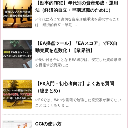
【効率的FIRE】年代別の資産形成・運用
法（経済的自立・早期退職のために）
✅年代に応じて適切な資産形成手法を選択すること
は、経済的自立・早期 ...
【EA採点ツール】「EAスコア」でFX自
動売買を点数化！【業界初】
✅長い付き合いとなるEA選びは、安定した資産形成
を目指す投資家にと ...
【FX入門・初心者向け】よくある質問
（総まとめ）
✅FXでは、Webや書籍で勉強した投資家が勝てない
ことはよくありま ...
CCIの使い方