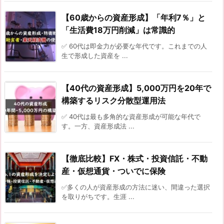
【60歳からの資産形成】「年利7％」と
「生活費18万円削減」は常識的
✅ 60代は即金力が必要な年代です。これまでの人
生で形成した資産を ...
【40代の資産形成】5,000万円を20年で
構築するリスク分散型運用法
✅ 40代は最も多角的な資産形成が可能な年代で
す。一方、資産形成法 ...
【徹底比較】FX・株式・投資信託・不動
産・仮想通貨・ついでに保険
✅多くの人が資産形成の方法に迷い、間違った選択
を取りがちです。生涯 ...