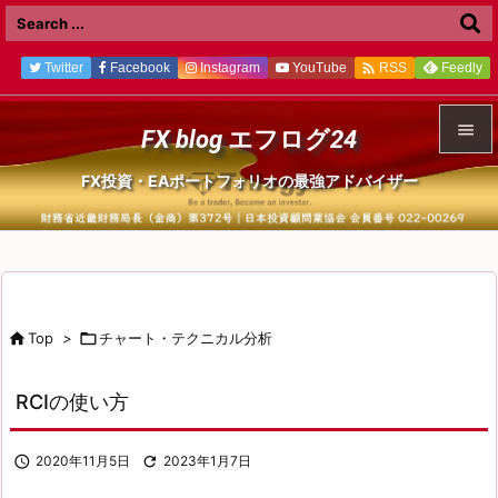

Twitter
Facebook
Instagram
YouTube
Feedly
RSS

FX blog エフログ24

FX投資・EAポートフォリオの最強アドバイザー
メニュ

前へ

次へ

Top
>

チャート・テクニカル分析

検索
RCIの使い方

2020年11月5日

2023年1月7日