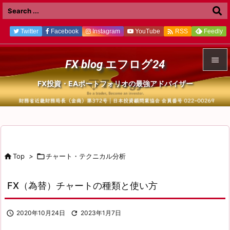

Twitter
Facebook
Instagram
YouTube
Feedly
RSS

FX blog エフログ24

FX投資・EAポートフォリオの最強アドバイザー
メニュ

前へ

次へ

Top
>

チャート・テクニカル分析

検索
FX（為替）チャートの種類と使い方

2020年10月24日

2023年1月7日