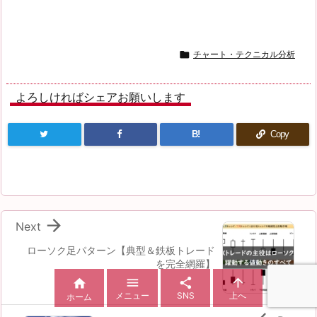

チャート・テクニカル分析
よろしければシェアお願いします
B!
Copy

Next
ローソク足パターン【典型＆鉄板トレード
を完全網羅】




メニュー
SNS
上へ
ホーム